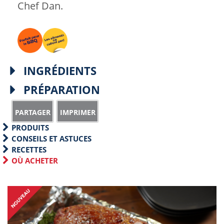
Chef Dan.
INGRÉDIENTS
PRÉPARATION
S
P
h
r
PRODUITS
a
i
CONSEILS ET ASTUCES
RECETTES
r
n
OÙ ACHETER
e
t