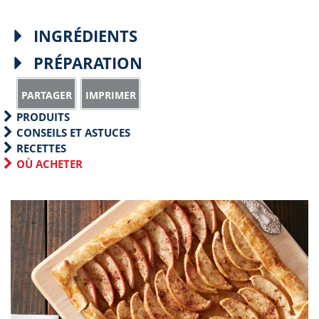
INGRÉDIENTS
PRÉPARATION
S
P
h
r
PRODUITS
a
i
CONSEILS ET ASTUCES
RECETTES
r
n
OÙ ACHETER
e
t